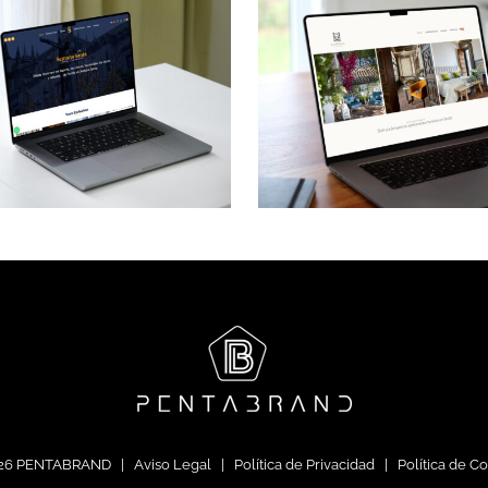
Green
Casa Palacio
apartmen
Gandesa
experien
26 PENTABRAND |
Aviso Legal
|
Política de Privacidad
|
Política de C