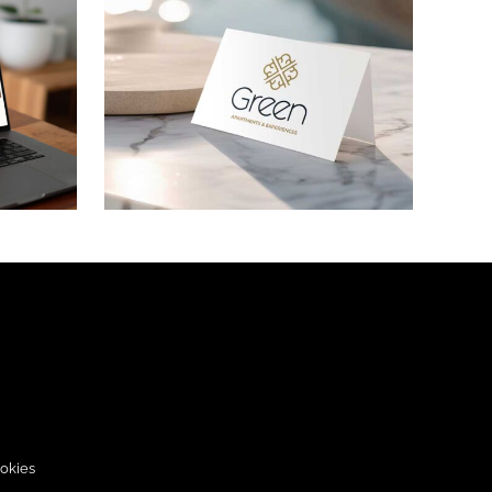
Andaluces en
ts &
Moto
ces
ookies