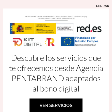
CERRAR
Contacta
con nosotros
Descubre los servicios que
te ofrecemos desde Agencia
Llámanos al
955 468 404
o
PENTABRAND adaptados
completa el siguiente
al bono digital
formulario para contactar
con nostros, estaremos
VER SERVICIOS
encantados de atender tu