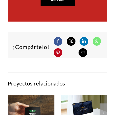
¡Compártelo!
Proyectos relacionados
Semana
Casa
s
Santa