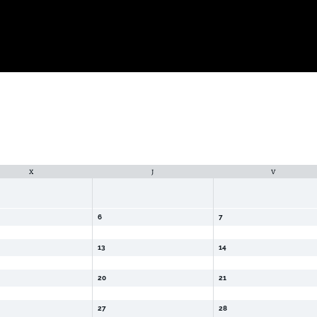
X
J
V
6
7
13
14
20
21
27
28